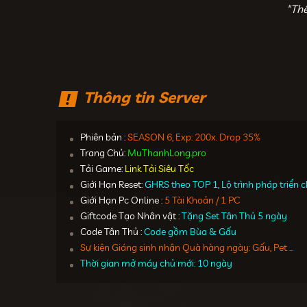
"Th
Thông tin Server
Phiên bản :
SEASON 6, Exp: 200x. Drop 35%
Trang Chủ:
MuThanhLong.pro
Tải Game:
Link Tải Siêu Tốc
Giới Hạn Reset:
GHRS theo TOP 1, Lộ trình pháp triển
Giới Hạn Pc Online :
5 Tài Khoản / 1 PC
Giftcode Tạo Nhân vật :
Tặng Set Tân Thủ 5 ngày
Code Tân Thủ :
Code gồm Bùa & Gấu
Sự kiện Giáng sinh nhận Quà hàng ngày: Gấu, Pet ...
Thời gian mở máy chủ mới: 10 ngày