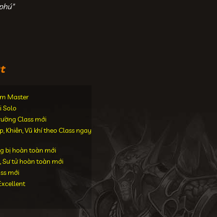
phú"
t
iểm Master
i Solo
trường Class mới
 Khiên, Vũ khí theo Class ngay
g bị hoàn toàn mới
, Sư tử hoàn toàn mới
ass mới
xcellent