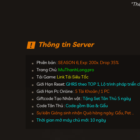
"Th
Thông tin Server
Phiên bản :
SEASON 6, Exp: 200x. Drop 35%
Trang Chủ:
MuThanhLong.pro
Tải Game:
Link Tải Siêu Tốc
Giới Hạn Reset:
GHRS theo TOP 1, Lộ trình pháp triển
Giới Hạn Pc Online :
5 Tài Khoản / 1 PC
Giftcode Tạo Nhân vật :
Tặng Set Tân Thủ 5 ngày
Code Tân Thủ :
Code gồm Bùa & Gấu
Sự kiện Giáng sinh nhận Quà hàng ngày: Gấu, Pet ...
Thời gian mở máy chủ mới: 10 ngày