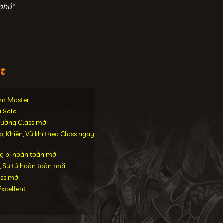
phú"
t
iểm Master
i Solo
trường Class mới
 Khiên, Vũ khí theo Class ngay
g bị hoàn toàn mới
, Sư tử hoàn toàn mới
ass mới
xcellent