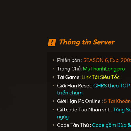
Thông tin Server
Phiên bản :
SEASON 6, Exp: 200
Trang Chủ:
MuThanhLong.pro
Tải Game:
Link Tải Siêu Tốc
Giới Hạn Reset:
GHRS theo TOP 1
triển chậm
Giới Hạn Pc Online :
5 Tài Khoản
Giftcode Tạo Nhân vật :
Tặng Se
ngày
Code Tân Thủ :
Code gồm Bùa 