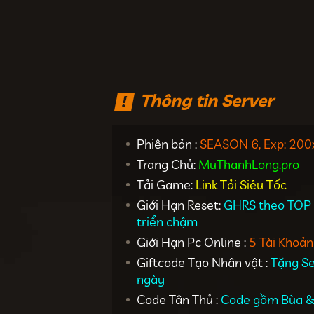
Thông tin Server
Phiên bản :
SEASON 6, Exp: 200
Trang Chủ:
MuThanhLong.pro
Tải Game:
Link Tải Siêu Tốc
Giới Hạn Reset:
GHRS theo TOP 1
triển chậm
Giới Hạn Pc Online :
5 Tài Khoản
Giftcode Tạo Nhân vật :
Tặng Se
ngày
Code Tân Thủ :
Code gồm Bùa 