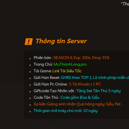
"Th
Thông tin Server
Phiên bản :
SEASON 6, Exp: 200x. Drop 35%
Trang Chủ:
MuThanhLong.pro
Tải Game:
Link Tải Siêu Tốc
Giới Hạn Reset:
GHRS theo TOP 1, Lộ trình pháp triển
Giới Hạn Pc Online :
5 Tài Khoản / 1 PC
Giftcode Tạo Nhân vật :
Tặng Set Tân Thủ 5 ngày
Code Tân Thủ :
Code gồm Bùa & Gấu
Sự kiện Giáng sinh nhận Quà hàng ngày: Gấu, Pet ...
Thời gian mở máy chủ mới: 10 ngày