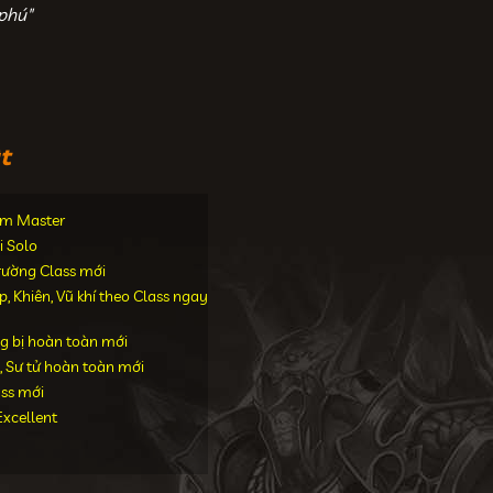
phú"
t
iểm Master
i Solo
trường Class mới
 Khiên, Vũ khí theo Class ngay
g bị hoàn toàn mới
, Sư tử hoàn toàn mới
ass mới
xcellent