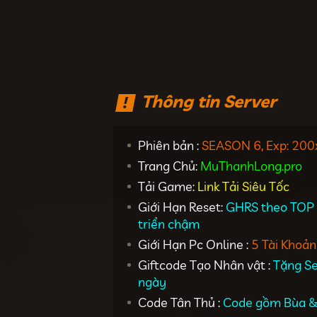
Thông tin Server
Phiên bản :
SEASON 6, Exp: 200
Trang Chủ:
MuThanhLong.pro
Tải Game:
Link Tải Siêu Tốc
Giới Hạn Reset:
GHRS theo TOP 1
triển chậm
Giới Hạn Pc Online :
5 Tài Khoản
Giftcode Tạo Nhân vật :
Tặng Se
ngày
Code Tân Thủ :
Code gồm Bùa 