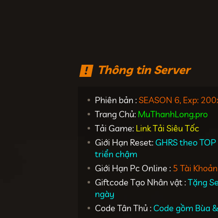
Thông tin Server
Phiên bản :
SEASON 6, Exp: 200
Trang Chủ:
MuThanhLong.pro
Tải Game:
Link Tải Siêu Tốc
Giới Hạn Reset:
GHRS theo TOP 1
triển chậm
Giới Hạn Pc Online :
5 Tài Khoản
Giftcode Tạo Nhân vật :
Tặng Se
ngày
Code Tân Thủ :
Code gồm Bùa 